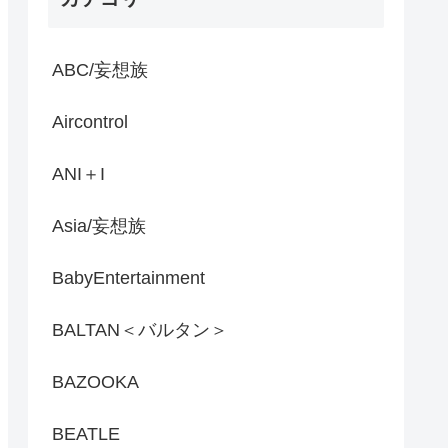
ABC/妄想族
Aircontrol
ANI＋I
Asia/妄想族
BabyEntertainment
BALTAN＜バルタン＞
BAZOOKA
BEATLE