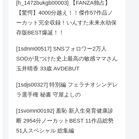
[h_1472bukgb00003] 【FANZA独占】
【驚愕】4000分越え！！傑作57作品ノ
ーカット完全収録！いんすた未来永劫保
存版BEST爆誕！！
[1sdnm00517] SNSフォロワー2万人
SODが見つけた史上最高の敏感ママさん
玉井晴香 33歳 AVDEBUT
[1sdjs00327] 特別編 フェラチオシンデレ
ラ選手権 秘書 守屋よしの
[1svomn00192] 羞恥 新入生発育健康診
断 2954分ノーカットBEST 11作品総勢
51人スペシャル 総集編