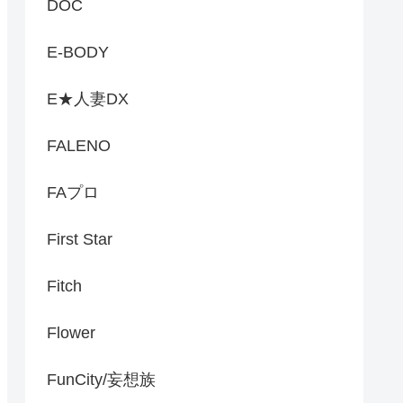
DOC
E-BODY
E★人妻DX
FALENO
FAプロ
First Star
Fitch
Flower
FunCity/妄想族