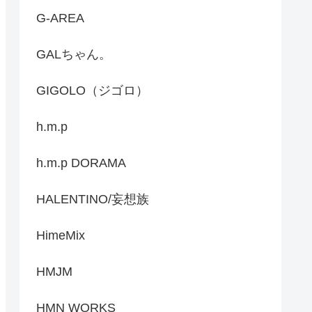
G-AREA
GALちゃん。
GIGOLO（ジゴロ）
h.m.p
h.m.p DORAMA
HALENTINO/妄想族
HimeMix
HMJM
HMN WORKS