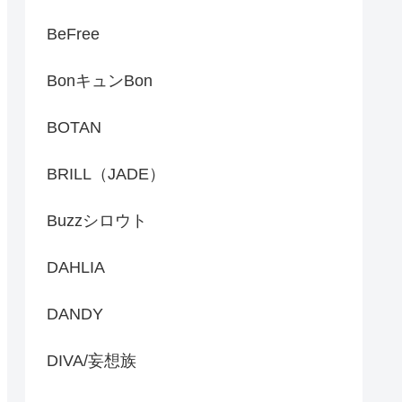
BeFree
BonキュンBon
BOTAN
BRILL（JADE）
Buzzシロウト
DAHLIA
DANDY
DIVA/妄想族