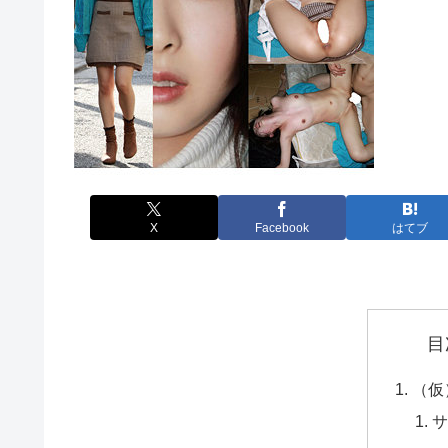
X
Facebook
はてブ
目
（仮
サ