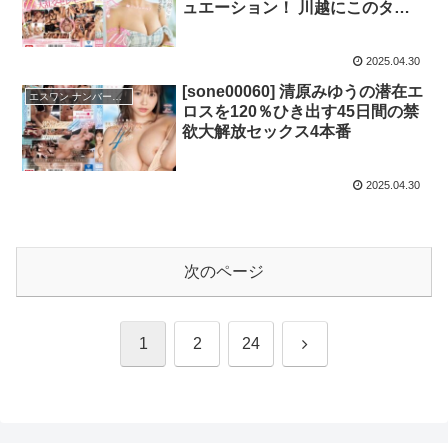
ュエーション！ 川越にこのタイ
プな男性が発覚！？
2025.04.30
[sone00060] 清原みゆうの潜在エ
エスワン ナンバーワンスタイル
ロスを120％ひき出す45日間の禁
欲大解放セックス4本番
2025.04.30
次のページ
次
1
2
24
へ