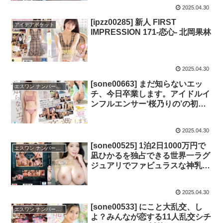
華
2025.04.30
[ipzz00285] 新人 FIRST
アイデアポケット
IMPRESSION 171-恋心- 北岡果林
2025.04.30
[sone00663] まだ知らないエッ
エスワン ナンバーワンスタイル
チ、今日卒業します。アイドルイ
ンフルエンサー‘桜乃りの’の初・
体・験3本番 人生初めて尽くし
で、めちゃイキまくりSpecial
2025.04.30
[sone00525] 1泊2日1000万円で
エスワン ナンバーワンスタイル
凪ひかるを独占できる世界一ラグ
ジュアリでファビュラスな神乳デ
リバリー風俗
2025.04.30
[sone00533] にこと大乱交、し
エスワン ナンバーワンスタイル
よ？みんなが恋する11人乱交シチ