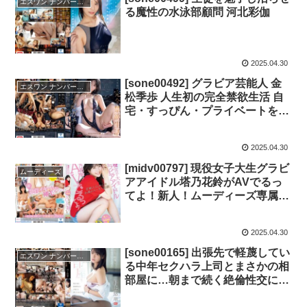
エスワン ナンバーワンスタイル
る魔性の水泳部顧問 河北彩伽
2025.04.30
[sone00492] グラビア芸能人 金
エスワン ナンバーワンスタイル
松季歩 人生初の完全禁欲生活 自
宅・すっぴん・プライベートを大
公開 焦らして焦らして焦らしま
くっておま●こブッ壊れるまで究
2025.04.30
極にイキまくった40日間の完全リ
アルガチドキュメント
[midv00797] 現役女子大生グラビ
ムーディーズ
アアイドル塔乃花鈴がAVでるっ
てよ！新人！ムーディーズ専属解
禁Debut
2025.04.30
[sone00165] 出張先で軽蔑してい
エスワン ナンバーワンスタイル
る中年セクハラ上司とまさかの相
部屋に…朝まで続く絶倫性交に不
覚にも感じてしまった私 村上悠