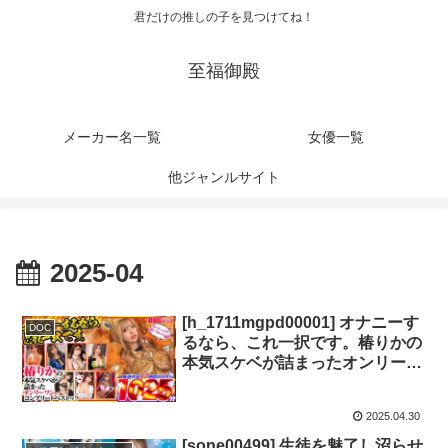
君だけの推しの子を見つけてね！
至福御殿
メーカー名一覧
女優一覧
他ジャンルサイト
2025-04
[h_1711mgpd00001] オナニーす
DOC
るなら、これ一択です。椿りかの
本気スケベが詰まったオンリーワ
ンコンプリートベストッ！
2025.04.30
[sone00499] 生徒を魅了し沼らせ